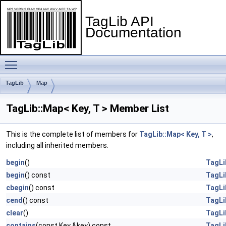
TagLib API
Documentation
Toggle main menu visibility
TagLib
Map
TagLib::Map< Key, T > Member List
This is the complete list of members for
TagLib::Map< Key, T >
,
including all inherited members.
begin
()
TagLi
begin
() const
TagLi
cbegin
() const
TagLi
cend
() const
TagLi
clear
()
TagLi
contains
(const Key &key) const
TagLi