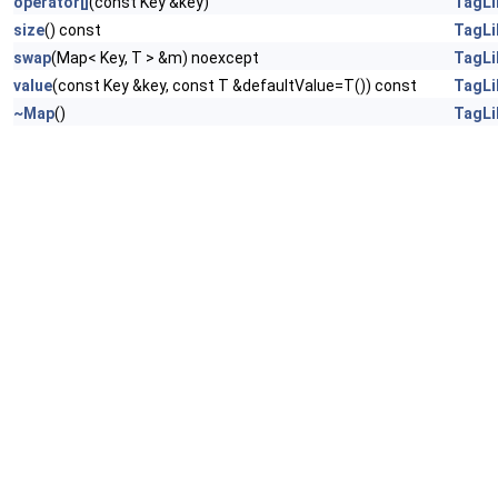
operator[]
(const Key &key)
TagLi
size
() const
TagLi
swap
(Map< Key, T > &m) noexcept
TagLi
value
(const Key &key, const T &defaultValue=T()) const
TagLi
~Map
()
TagLi